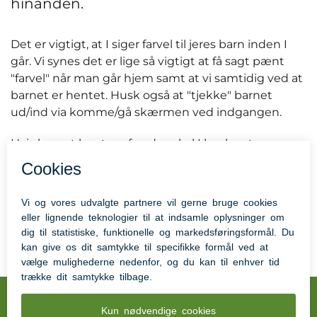
hinanden.
Det er vigtigt, at I siger farvel til jeres barn inden I
går. Vi synes det er lige så vigtigt at få sagt pænt
"farvel" når man går hjem samt at vi samtidig ved at
barnet er hentet. Husk også at "tjekke" barnet
ud/ind via komme/gå skærmen ved indgangen.
Hvis barnet hentes af andre, skal I huske at
meddele dette via komme/gå modullet på Aula.
Hvis vi er i tvivl når barnets hentes af en fremmed,
så ringer vi og tjekker med jer - inden vi udleverer
barnet.