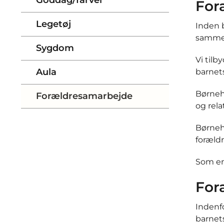
For
Legetøj
Inden 
samme
Sygdom
Vi til
Aula
barnet
Børneh
Forældresamarbejde
og rela
Børneh
forældr
Som en 
For
Indenfo
barnets