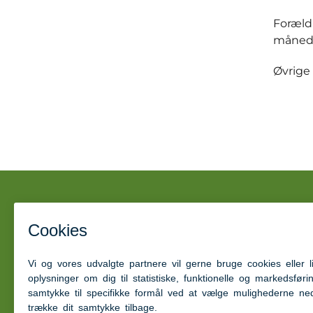
Foræld
måned, 
Øvrige 
Børnegården Nørreager
Nørreagervej 20
6360 Tinglev
Tlf: 7376 8814