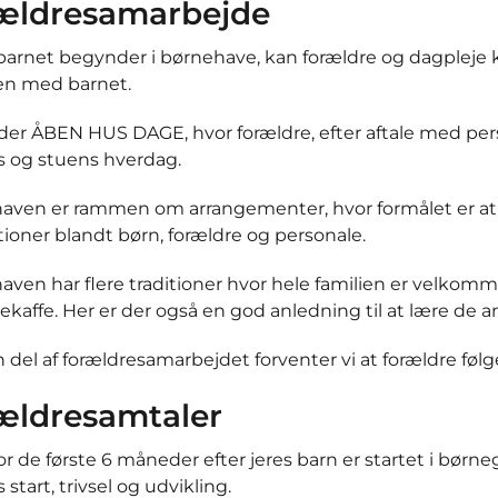
ældresamarbejde
barnet begynder i børnehave, kan forældre og dagple
n med barnet.
byder ÅBEN HUS DAGE, hvor forældre, efter aftale med pe
s og stuens hverdag.
aven er rammen om arrangementer, hvor formålet er at
tioner blandt børn, forældre og personale.
aven har flere traditioner hvor hele familien er velkom
ekaffe. Her er der også en god anledning til at lære de a
del af forældresamarbejdet forventer vi at forældre føl
ældresamtaler
r de første 6 måneder efter jeres barn er startet i børn
 start, trivsel og udvikling.