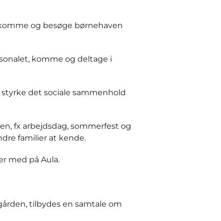
je komme og besøge børnehaven
rsonalet, komme og deltage i
 styrke det sociale sammenhold
men, fx arbejdsdag, sommerfest og
ndre familier at kende.
ger med på Aula.
egården, tilbydes en samtale om