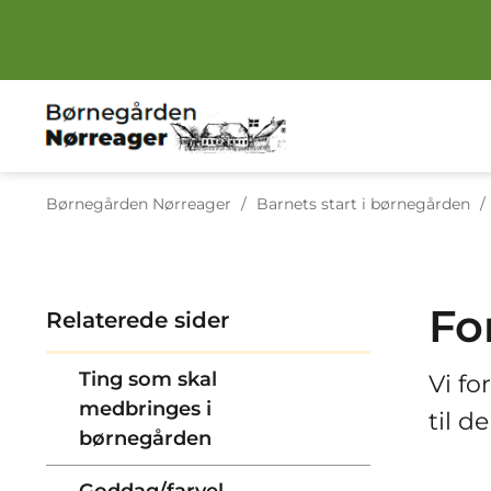
Tilbage til
Børnegården Nørreager
/
Barnets start i børnegården
/
Fo
Relaterede sider
Ting som skal
Vi fo
medbringes i
til d
børnegården
Goddag/farvel